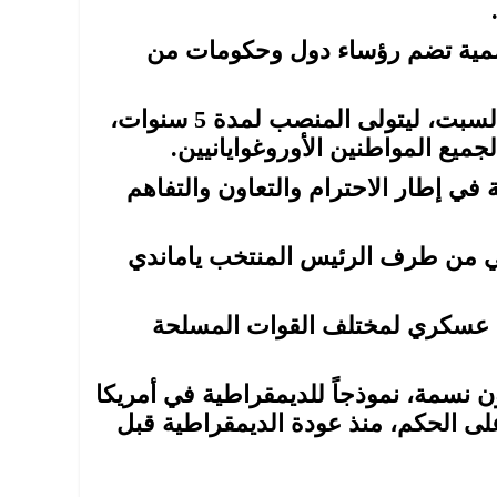
سمية تضم رؤساء دول وحكومات من
وأدى ياماندو أورسي اليمين الدستورية رئيساً للبلاد، السبت، ليتولى المنصب لمدة 5 سنوات،
جميع المواطنين الأوروغوايانيين.
 في إطار الاحترام والتعاون والتفاهم
لي من طرف الرئيس المنتخب ياماندي
ض عسكري لمختلف القوات المسلحة
وروغواي، التي يبلغ عدد سكانها نحو 3.5 مليون نسمة، نموذجاً للديمقراطية في أمريكا
 على الحكم، منذ عودة الديمقراطية قبل