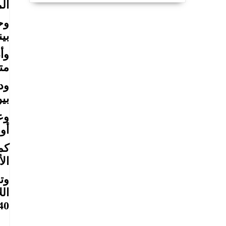
ال
وح
بينهم 15
مت
ود
بي
وع
أو
كم
الأ
ال
40 عاماً