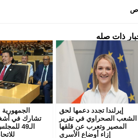
ص
بار ذات صله
إيرلندا تجدد دعمها لحق
الجمهورية 
الشعب الصحراوي في تقرير
تشارك في أشغا
المصير وتعرب عن قلقها
الـ49 للمج
إزاء أوضاع الأسرى
للاتحا