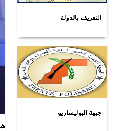
التعريف بالدولة
جبهة البوليساريو
شا