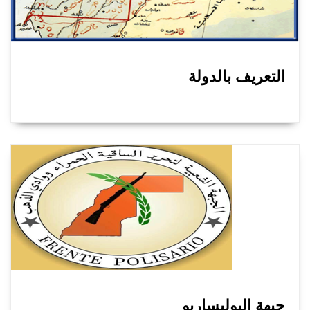
التعريف بالدولة
جبهة البوليساريو