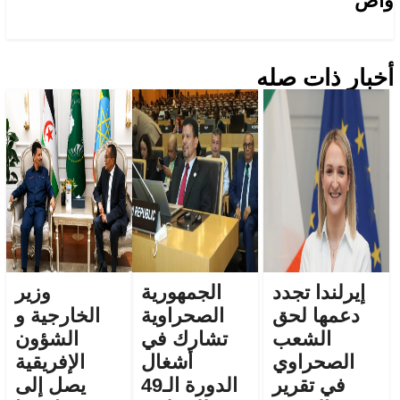
واص
أخبار ذات صله
إيرلندا تجدد
الجمهورية
وزير
دعمها لحق
الصحراوية
الخارجية و
الشعب
تشارك في
الشؤون
الصحراوي
أشغال
الإفريقية
في تقرير
الدورة الـ49
يصل إلى