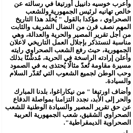
وأعرب خوسيه دانييل أورتيغا في رسالته عن
خالص تهانيه لرئيس الجمهورية وللشعب
الصحراوي ، مؤكدا بالقول " يُخلّد هذا التاريخ
المهم نصف قرن من النضال الشريف والثابت
من أجل تقرير المصير والحرية والعدالة، وهي
مناسبة لنستذكر بإجلال العمل التاريخي لاعلان
الجمهورية، حيث رفع الشعب الصحراوي رايته
وأعلن إرادته الراسخة في الحرية، مُدشّنًا بذلك
مسيرة مقاومة تُعدّ مثالًا يُحتذى به في الصمود
وحب الوطن لجميع الشعوب التي تُقدّر السلام
والسيادة.
وأضاف اورتيغا " من نيكاراغوا، بلدنا المبارك
والحر إلى الأبد، نجدد التزامنا بمواصلة الدفاع
عن حق تقرير المصير والسيادة الوطنية للشعب
الصحراوي الشقيق، شعب الجمهورية العربية
الصحراوية الديمقراطية".