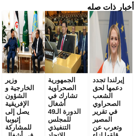
أخبار ذات صله
إيرلندا تجدد
الجمهورية
وزير
دعمها لحق
الصحراوية
الخارجية و
الشعب
تشارك في
الشؤون
الصحراوي
أشغال
الإفريقية
في تقرير
الدورة الـ49
يصل إلى
المصير
للمجلس
إثيوبيا
وتعرب عن
التنفيذي
للمشاركة
قلقها إزاء
للاتحاد
في أشغال