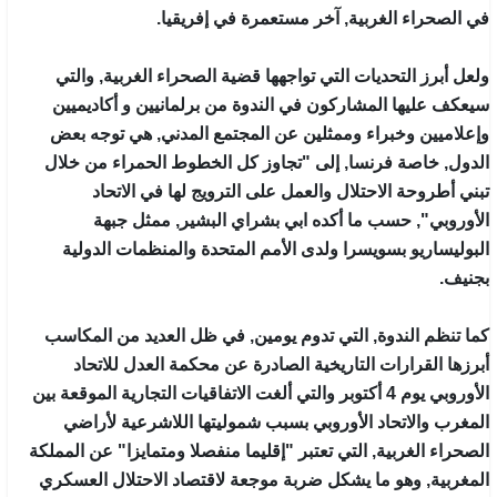
في الصحراء الغربية, آخر مستعمرة في إفريقيا.
ولعل أبرز التحديات التي تواجهها قضية الصحراء الغربية, والتي
سيعكف عليها المشاركون في الندوة من برلمانيين و أكاديميين
وإعلاميين وخبراء وممثلين عن المجتمع المدني, هي توجه بعض
الدول, خاصة فرنسا, إلى "تجاوز كل الخطوط الحمراء من خلال
تبني أطروحة الاحتلال والعمل على الترويج لها في الاتحاد
الأوروبي", حسب ما أكده ابي بشراي البشير, ممثل جبهة
البوليساريو بسويسرا ولدى الأمم المتحدة والمنظمات الدولية
بجنيف.
كما تنظم الندوة, التي تدوم يومين, في ظل العديد من المكاسب
أبرزها القرارات التاريخية الصادرة عن محكمة العدل للاتحاد
الأوروبي يوم 4 أكتوبر والتي ألغت الاتفاقيات التجارية الموقعة بين
المغرب والاتحاد الأوروبي بسبب شموليتها اللاشرعية لأراضي
الصحراء الغربية, التي تعتبر "إقليما منفصلا ومتمايزا" عن المملكة
المغربية, وهو ما يشكل ضربة موجعة لاقتصاد الاحتلال العسكري