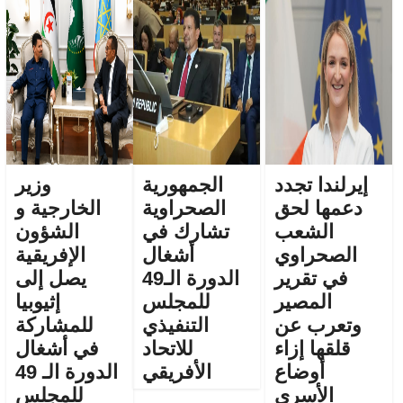
إيرلندا تجدد
الجمهورية
وزير
دعمها لحق
الصحراوية
الخارجية و
الشعب
تشارك في
الشؤون
الصحراوي
أشغال
الإفريقية
في تقرير
الدورة الـ49
يصل إلى
المصير
للمجلس
إثيوبيا
وتعرب عن
التنفيذي
للمشاركة
قلقها إزاء
للاتحاد
في أشغال
أوضاع
الأفريقي
الدورة الـ 49
الأسرى
للمجلس