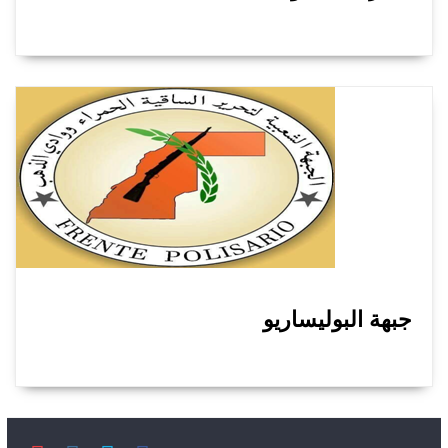
جبهة البوليساريو