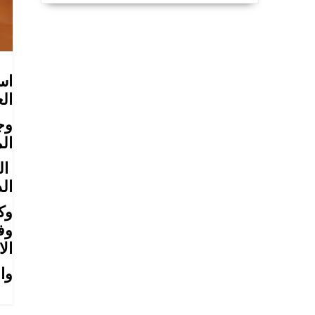
اس
ال
وج
ال
ال
ال
وك
وف
ال
وا