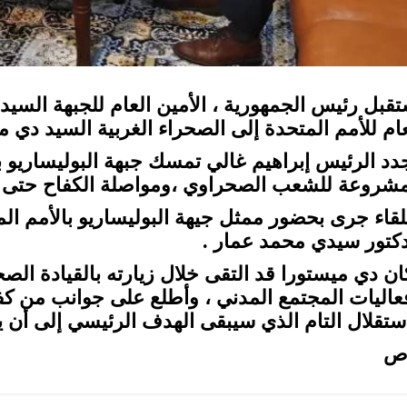
تقبل رئيس الجمهورية ، الأمين العام للجبهة السي
عام للأمم المتحدة إلى الصحراء الغربية السيد دي 
دد الرئيس إبراهيم غالي تمسك جبهة البوليساريو ب
مشروعة للشعب الصحراوي ،ومواصلة الكفاح حتى انت
لقاء جرى بحضور ممثل جيهة البوليساريو بالأمم ال
دكتور سيدي محمد عمار .
ان دي ميستورا قد التقى خلال زيارته بالقيادة ال
عاليات المجتمع المدني ، وأطلع على جوانب من كف
استقلال التام الذي سيبقى الهدف الرئيسي إلى أن ي
ص