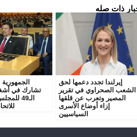
بار ذات صله
إيرلندا تجدد دعمها لحق
الجمهورية 
الشعب الصحراوي في تقرير
تشارك في أشغا
المصير وتعرب عن قلقها
الـ49 للمج
إزاء أوضاع الأسرى
للاتحا
السياسيين