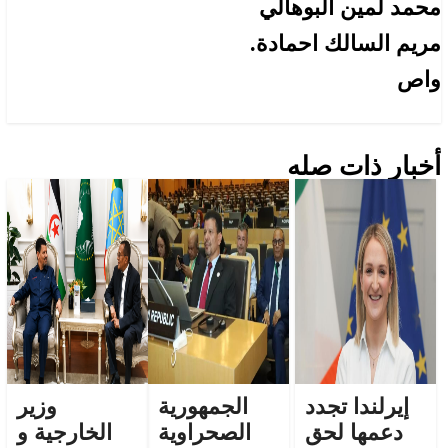
محمد لمين البوهالي
مريم السالك احمادة.
واص
أخبار ذات صله
إيرلندا تجدد
الجمهورية
وزير
دعمها لحق
الصحراوية
الخارجية و