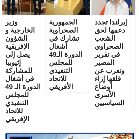
إيرلندا تجدد
الجمهورية
وزير
دعمها لحق
الصحراوية
الخارجية و
الشعب
تشارك في
الشؤون
الصحراوي
أشغال
الإفريقية
في تقرير
الدورة الـ49
يصل إلى
المصير
للمجلس
إثيوبيا
وتعرب عن
التنفيذي
للمشاركة
قلقها إزاء
للاتحاد
في أشغال
أوضاع
الأفريقي
الدورة الـ 49
الأسرى
للمجلس
السياسيين
التنفيذي
للاتحاد
الإفريقي