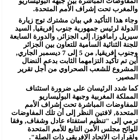
المفاوضات المباشرة بين جبهة البوليساريو
والمغرب تحت إشراف الأمم المتحدة.
وجاء هذا التأكيد في بيان مشترك توج زيارة
الدولة لرئيس جمهورية جنوب إفريقيا, السيد
سيريل رامافوزا, إلى الجزائر, والدورة السابعة
للجنة الثنائية السامية للتعاون بين الجزائر
وجنوب إفريقيا, من 5 إلى 7 ديسمبر الجاري,
أين تم تأكيد التزامهما الثابت بدعم النضال
المشروع للشعب الصحراوي من أجل تقرير
المصير.
كما شدد الرئيسان على ضرورة استئناف
المملكة المغربية وجبهة البوليساريو
للمفاوضات المباشرة تحت إشراف الأمم
المتحدة, لافتين النظر إلى أن تلك المفاوضات
ترمي إلى "تنظيم استفتاء عادل وشفاف, وفقا
للوائح مجلس الأمن التابع للأمم المتحدة
ولقرارات الاتحاد الإفريقي ذات الصلة".