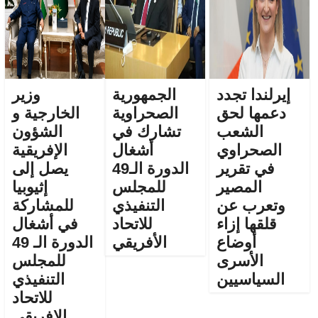
إيرلندا تجدد
الجمهورية
وزير
دعمها لحق
الصحراوية
الخارجية و
الشعب
تشارك في
الشؤون
الصحراوي
أشغال
الإفريقية
في تقرير
الدورة الـ49
يصل إلى
المصير
للمجلس
إثيوبيا
وتعرب عن
التنفيذي
للمشاركة
قلقها إزاء
للاتحاد
في أشغال
أوضاع
الأفريقي
الدورة الـ 49
الأسرى
للمجلس
السياسيين
التنفيذي
للاتحاد
الإفريقي