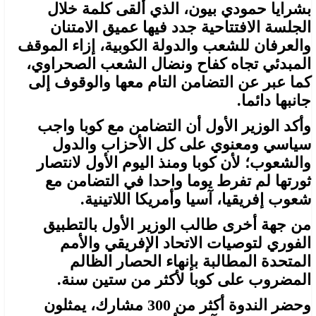
بشرايا حمودي بيون، الذي ألقى كلمة خلال
الجلسة الافتتاحية جدد فيها عميق الامتنان
والعرفان للشعب والدولة الكوبية، إزاء الموقف
المبدئي تجاه كفاح ونضال الشعب الصحراوي،
كما عبر عن التضامن التام معها والوقوف إلى
جانبها دائما.
وأكد الوزير الأول أن التضامن مع كوبا واجب
سياسي ومعنوي على كل الأحزاب والدول
والشعوب؛ لأن كوبا ومنذ اليوم الأول لانتصار
ثورتها لم تفرط يوما واحدا في التضامن مع
شعوب إفريقيا، آسيا وأمريكا اللاتينية.
من جهة أخرى طالب الوزير الأول بالتطبيق
الفوري لتوصيات الاتحاد الإفريقي والأمم
المتحدة المطالبة بإنهاء الحصار الظالم
المضروب على كوبا لأكثر من ستين سنة.
وحضر الندوة أكثر من 300 مشارك، يمثلون