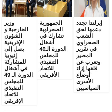
إيرلندا تجدد
الجمهورية
وزير
دعمها لحق
الصحراوية
الخارجية و
الشعب
تشارك في
الشؤون
الصحراوي
أشغال
الإفريقية
في تقرير
الدورة الـ49
يصل إلى
المصير
للمجلس
إثيوبيا
وتعرب عن
التنفيذي
للمشاركة
قلقها إزاء
للاتحاد
في أشغال
أوضاع
الأفريقي
الدورة الـ 49
الأسرى
للمجلس
السياسيين
التنفيذي
للاتحاد
الإفريقي