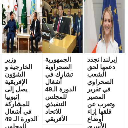
إيرلندا تجدد
الجمهورية
وزير
دعمها لحق
الصحراوية
الخارجية و
الشعب
تشارك في
الشؤون
الصحراوي
أشغال
الإفريقية
في تقرير
الدورة الـ49
يصل إلى
المصير
للمجلس
إثيوبيا
وتعرب عن
التنفيذي
للمشاركة
قلقها إزاء
للاتحاد
في أشغال
أوضاع
الأفريقي
الدورة الـ 49
الأسرى
للمجلس