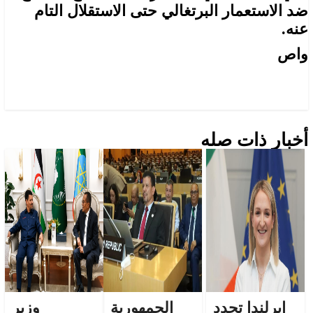
ضد الاستعمار البرتغالي حتى الاستقلال التام
عنه.
واص
أخبار ذات صله
إيرلندا تجدد
الجمهورية
وزير