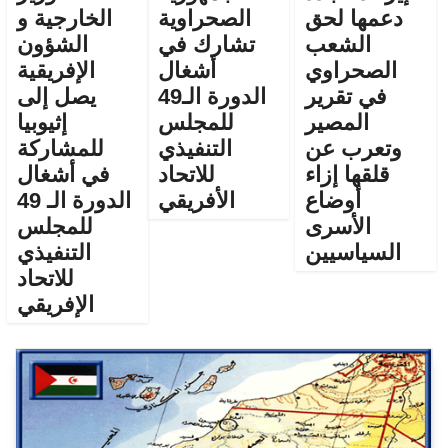
دعمها لحق
الصحراوية
الخارجية و
الشعب
تشارك في
الشؤون
الصحراوي
أشغال
الإفريقية
في تقرير
الدورة الـ49
يصل إلى
المصير
للمجلس
إثيوبيا
وتعرب عن
التنفيذي
للمشاركة
قلقها إزاء
للاتحاد
في أشغال
أوضاع
الأفريقي
الدورة الـ 49
الأسرى
للمجلس
السياسيين
التنفيذي
للاتحاد
الإفريقي