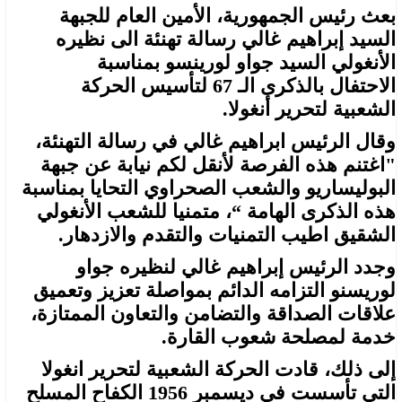
بعث رئيس الجمهورية، الأمين العام للجبهة
السيد إبراهيم غالي رسالة تهنئة الى نظيره
الأنغولي السيد جواو لورينسو بمناسبة
الاحتفال بالذكرى الـ 67 لتأسيس الحركة
الشعبية لتحرير أنغولا.
وقال الرئيس ابراهيم غالي في رسالة التهنئة،
"اغتنم هذه الفرصة لأنقل لكم نيابة عن جبهة
البوليساريو والشعب الصحراوي التحايا بمناسبة
هذه الذكرى الهامة “، متمنيا للشعب الأنغولي
الشقيق اطيب التمنيات والتقدم والازدهار.
وجدد الرئيس إبراهيم غالي لنظيره جواو
لوريسنو التزامه الدائم بمواصلة تعزيز وتعميق
علاقات الصداقة والتضامن والتعاون الممتازة،
خدمة لمصلحة شعوب القارة.
إلى ذلك، قادت الحركة الشعبية لتحرير انغولا
التي تأسست في ديسمبر 1956 الكفاح المسلح