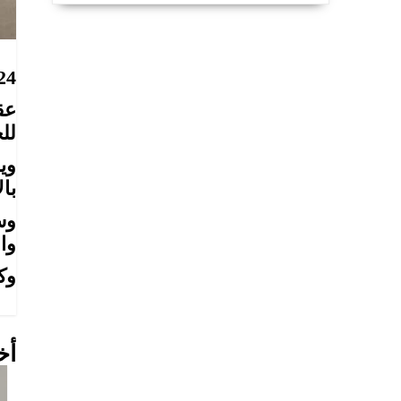
24
عق
لل
وي
با
وس
وا
وكا
أخ