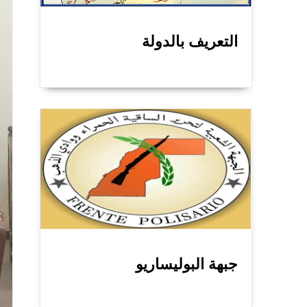
التعريف بالدولة
جبهة البوليساريو