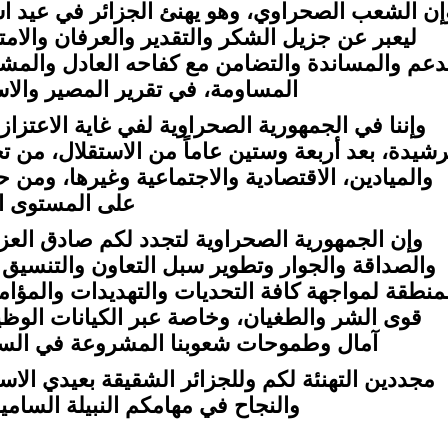
إن الشعب الصحراوي، وهو يهنئ الجزائر في عيد است
ليعبر عن جزيل الشكر والتقدير والعرفان والام
دعم والمساندة والتضامن مع كفاحه العادل والمش
المساومة، في تقرير المصير والا
وإننا في الجمهورية الصحراوية لفي غاية الاعتزاز
رشيدة، بعد أربعة وستين عاماً من الاستقلال، من 
والميادين، الاقتصادية والاجتماعية وغيرها، ومن
على المستوى ال
وإن الجمهورية الصحراوية لتجدد لكم صادق العزم
والصداقة والجوار وتطوير سبل التعاون والتنسيق 
منطقة لمواجهة كافة التحديات والتهديدات والمؤام
قوى الشر والطغيان، وخاصة عبر الكيانات الوظي
آمال وطموحات شعوبنا المشروعة في السلام 
مجددين التهنئة لكم وللجزائر الشقيقة بعيدي الاس
والنجاح في مهامكم النبيلة السامية