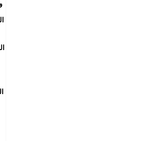
و
ال
ال
ال