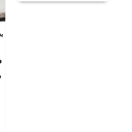
بع
و
و