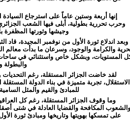
إنها أربعة وستين عاماً على استرجاع السيادة 
وحرب تحررية بطولية، أبلى فيها الشعب الجزائري
وجيشها وثورتها المظفرة ب
وبعد اندلاع ثورة الأول من نوفمبر المجيدة، قاد ال
حرية والكرامة والوجود، وسرعان ما بدأت معالم ال
ل المستويات، وبشكل خاص واستثنائي في ساحات ا
والبطولة و
لقد خاضت الجزائر المستقلة، رغم التحديات و
الاستقلال، تجربة متميزة في بناء الدولة المستقلة ال
للمبادئ والقيم والمثل السامية، 
وما وقوف الجزائر المستقلة، رغم كل العراق
الشعوب المكافحة والقضايا العادلة في شتى أصقاع ا
على تمسكها بهويتها وتاريخها ومبادئ ثورة الأ