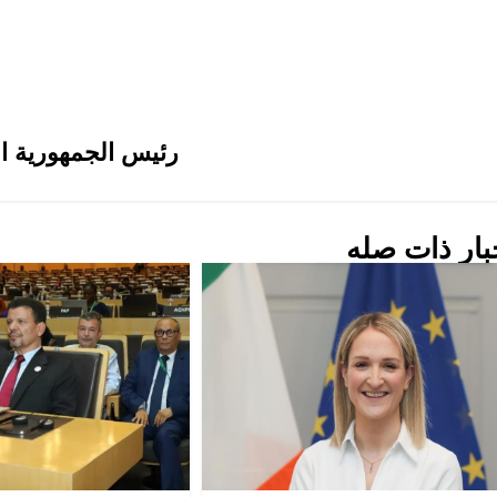
رئيس الجمهورية الص
بار ذات صله