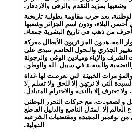
وشعبها بمزيد التقدم والرقي والازدهار.
الوطنية، بعد حرب مقاومة بطولية تاريخية
 أحسن البلاء، ودون اسم الجزائر وشعبها
أحرف من ذهب في تاريخ البشرية جمعاء.
ثوار المجاهدون الجزائريون الأبطال معركة
تغيير الجذري والتحول الحاسم تتبدى على
لشرف والإباء وميادين الوغى والرجولة
التضحية والسخاء في سبيل الله والوطن.
المؤامرات الخبيثة التي تعرضت لها غداة
سيدة التي لا ترتهن إلا للحق ولا تسلم إلا
ولا تعترف إلا بالندية والاحترام المتبادل.
يل والصعوبات، مع حركات التحرر الوطني
لعالم إلا المثال الناصع والدليل القاطع
ول من نوفمبر المجيدة ومقتضيات الشرعية
الدولية.