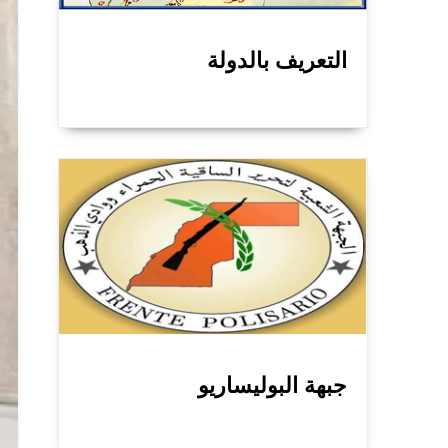
التعريف بالدولة
جبهة البوليساريو