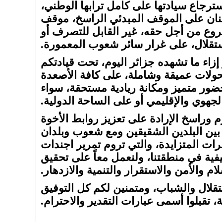
رجاع سيادتها على كامل ترابها الوطني،
تنان على الموقف المبدئي الراسخ، موقف
روع من أجل حقه، غير القابل للتصرف أو
ستقلال، على غرار سائر شعوب المعمورة.
 إزاء ما تشهده جزائر اليوم، تحت قيادتكم
تحولات عميقة وشاملة، على كافة الأصعدة
 حضور متميز ومكانة ريادية مستحقة، سواء
جهوي والإقليمي أو على الساحة الدولية.
 وراسخ الإرادة على تعزيز روابط الأخوة
بين البلدين الشقيقين ومع شعوب وبلدان
رات المتزايدة، والتي تروم تمرير اجندات
فية في منطقتنا، ولنعمل معاً على تحقيق
والأمن والاستقرار والتنمية والازدهار.
تقلال والشباب، ومتمنين لكم كل التوفيق
، تقبلوا أسمى عبارات التقدير والاحترام.