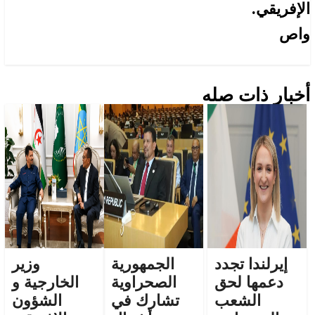
الإفريقي.
واص
أخبار ذات صله
إيرلندا تجدد
الجمهورية
وزير
دعمها لحق
الصحراوية
الخارجية و
الشعب
تشارك في
الشؤون