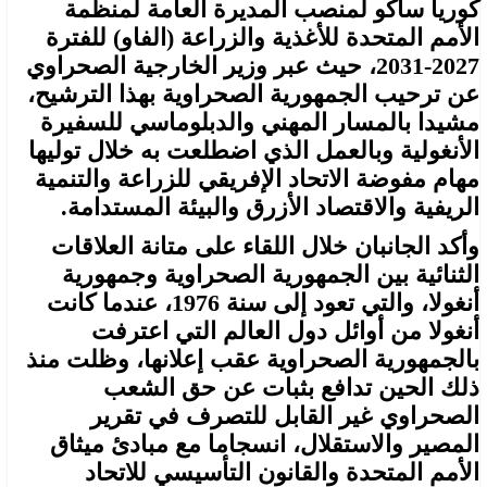
كوريا ساكو لمنصب المديرة العامة لمنظمة
الأمم المتحدة للأغذية والزراعة (الفاو) للفترة
2027-2031، حيث عبر وزير الخارجية الصحراوي
عن ترحيب الجمهورية الصحراوية بهذا الترشيح،
مشيدا بالمسار المهني والدبلوماسي للسفيرة
الأنغولية وبالعمل الذي اضطلعت به خلال توليها
مهام مفوضة الاتحاد الإفريقي للزراعة والتنمية
الريفية والاقتصاد الأزرق والبيئة المستدامة.
وأكد الجانبان خلال اللقاء على متانة العلاقات
الثنائية بين الجمهورية الصحراوية وجمهورية
أنغولا، والتي تعود إلى سنة 1976، عندما كانت
أنغولا من أوائل دول العالم التي اعترفت
بالجمهورية الصحراوية عقب إعلانها، وظلت منذ
ذلك الحين تدافع بثبات عن حق الشعب
الصحراوي غير القابل للتصرف في تقرير
المصير والاستقلال، انسجاما مع مبادئ ميثاق
الأمم المتحدة والقانون التأسيسي للاتحاد