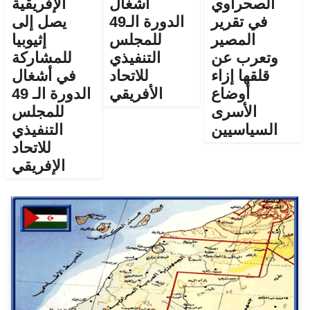
الصحراوي
أشغال
الإفريقية
في تقرير
الدورة الـ49
يصل إلى
المصير
للمجلس
إثيوبيا
وتعرب عن
التنفيذي
للمشاركة
قلقها إزاء
للاتحاد
في أشغال
أوضاع
الأفريقي
الدورة الـ 49
الأسرى
للمجلس
السياسيين
التنفيذي
للاتحاد
الإفريقي