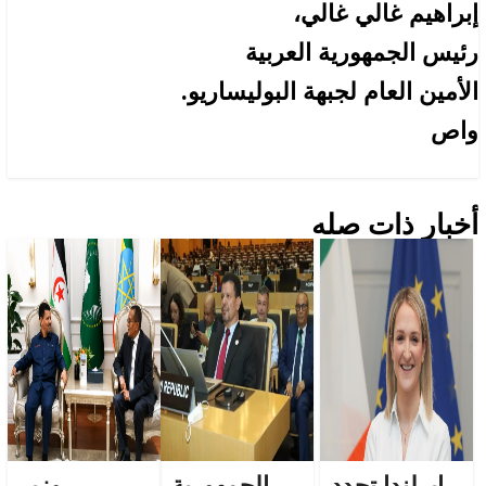
إبراهيم غالي غالي،
رئيس الجمهورية العربية
الأمين العام لجبهة البوليساريو.
واص
أخبار ذات صله
إيرلندا تجدد
الجمهورية
وزير