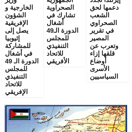
دعمها لحق
الصحراوية
الخارجية و
الشعب
تشارك في
الشؤون
الصحراوي
أشغال
الإفريقية
في تقرير
الدورة الـ49
يصل إلى
المصير
للمجلس
إثيوبيا
وتعرب عن
التنفيذي
للمشاركة
قلقها إزاء
للاتحاد
في أشغال
أوضاع
الأفريقي
الدورة الـ 49
الأسرى
للمجلس
السياسيين
التنفيذي
للاتحاد
الإفريقي