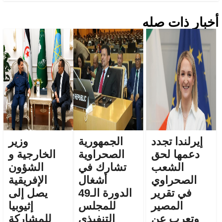
أخبار ذات صله
إيرلندا تجدد
الجمهورية
وزير
دعمها لحق
الصحراوية
الخارجية و
الشعب
تشارك في
الشؤون
الصحراوي
أشغال
الإفريقية
في تقرير
الدورة الـ49
يصل إلى
المصير
للمجلس
إثيوبيا
وتعرب عن
التنفيذي
للمشاركة