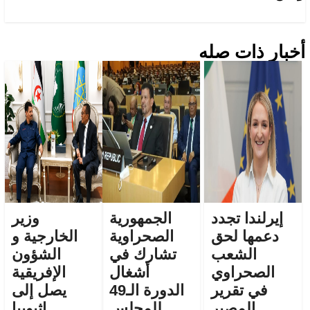
أخبار ذات صله
إيرلندا تجدد
الجمهورية
وزير
دعمها لحق
الصحراوية
الخارجية و
الشعب
تشارك في
الشؤون
الصحراوي
أشغال
الإفريقية
في تقرير
الدورة الـ49
يصل إلى
المصير
للمجلس
إثيوبيا