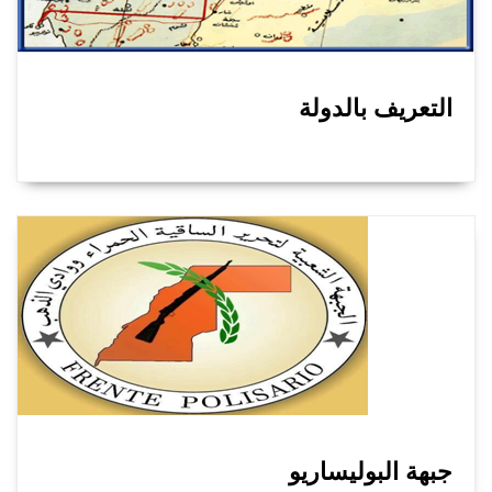
التعريف بالدولة
جبهة البوليساريو