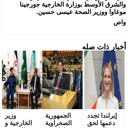
والشرق الأوسط بوزارة الخارجية جورجينا
موغاوا ووزير الصحة عيسى حسين.
واص
أخبار ذات صله
إيرلندا تجدد
الجمهورية
وزير
دعمها لحق
الصحراوية
الخارجية و