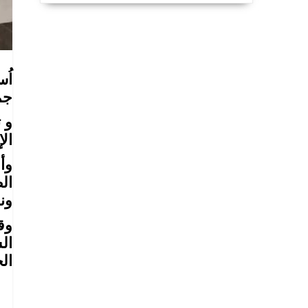
اُ
جمه
و 
ال
وأع
ال
ون
وق
ال
الخ