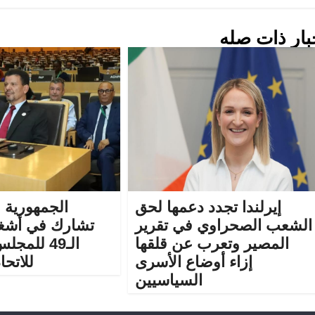
بار ذات صله
إيرلندا تجدد دعمها لحق
الجمهورية 
الشعب الصحراوي في تقرير
تشارك في أشغا
المصير وتعرب عن قلقها
الـ49 للمج
إزاء أوضاع الأسرى
للاتحا
السياسيين