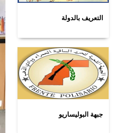
التعريف بالدولة
جبهة البوليساريو