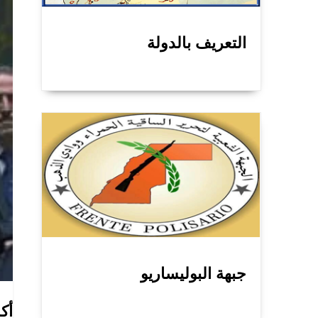
التعريف بالدولة
جبهة البوليساريو
أك