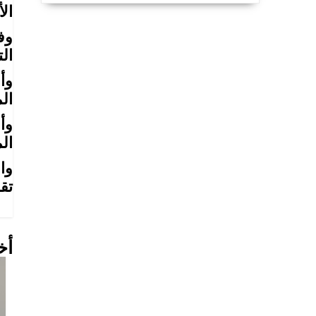
الأ
وف
الت
وأ
المتحدة 
وأ
ال
تق
أخ