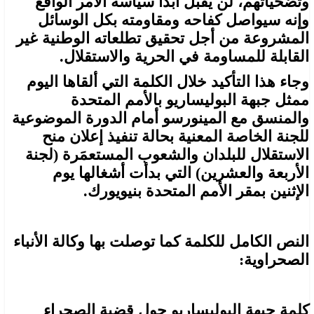
وتضحياتهم، لن يقبل أبداً سياسة الأمر الواقع
وإنه سيواصل كفاحه ومقاومته بكل الوسائل
المشروعة من أجل تحقيق تطلعاته الوطنية غير
القابلة للمساومة في الحرية والاستقلال.
وجاء هذا التأكيد خلال الكلمة التي ألقاها اليوم
ممثل جبهة البوليساريو بالأمم المتحدة
والمنسق مع المينورسو أمام الدورة الموضوعية
للجنة الخاصة المعنية بحالة تنفيذ إعلان منح
الاستقلال للبلدان والشعوب المستعمَرة (لجنة
الأربعة والعشرين) التي بدأت أشغالها يوم
الإثنين بمقر الأمم المتحدة بنيويورك.
النص الكامل للكلمة كما توصلت بها وكالة الأنباء
الصحراوية:
كلمة جبهة البوليساريو حول قضية الصحراء