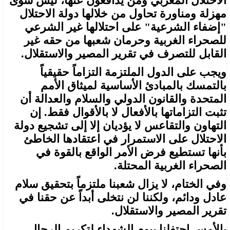
الاحتلال المغربي ومن يدافعون عنها، ليس سوى
مهزلة ومناورة تحاول من خلالها دولة الاحتلال
"إضفاء الشرعية" على احتلالها غير الشرعي
للصحراء الغربية وحرمان شعبها من حقه غير
القابل للتصرف في تقرير المصير والاستقلال.
ويجب على الدول الملتزمة التزاماً حقيقياً
بالتمسك بالمبادئ الأساسية لميثاق الأمم
المتحدة والقانون الدولي والسلام والعدالة أن
تثبت التزاماتها بالأفعال لا بالأقوال فقط. إن
التهاون والتقاعس لا يؤديان إلا إلى تشجيع دولة
الاحتلال على الاستمرار في اعتقادها الخاطئ
بأنها تستطيع فرض الأمر الواقع بالقوة في
الصحراء الغربية المحتلة.
وفي الختام، لا يزال شعبنا ملتزماً بتحقيق سلام
عادل ودائم، ولكننا لن نتخلى أبداً عن حقنا في
تقرير المصير والاستقلال.
بالأمس احتفلنا بيوم الشهداء لتكريم الرجال