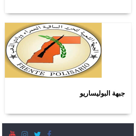
جبهة البوليساريو