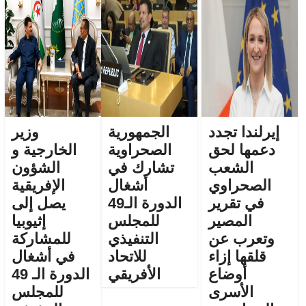
إيرلندا تجدد
الجمهورية
وزير
دعمها لحق
الصحراوية
الخارجية و
الشعب
تشارك في
الشؤون
الصحراوي
أشغال
الإفريقية
في تقرير
الدورة الـ49
يصل إلى
المصير
للمجلس
إثيوبيا
وتعرب عن
التنفيذي
للمشاركة
قلقها إزاء
للاتحاد
في أشغال
أوضاع
الأفريقي
الدورة الـ 49
الأسرى
للمجلس