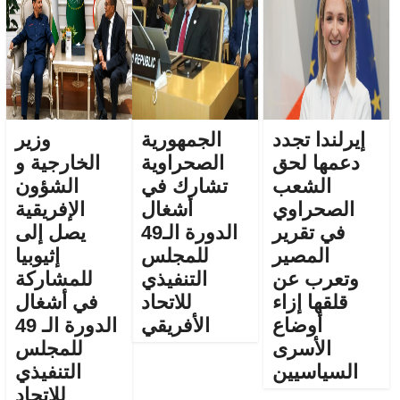
إيرلندا تجدد
الجمهورية
وزير
دعمها لحق
الصحراوية
الخارجية و
الشعب
تشارك في
الشؤون
الصحراوي
أشغال
الإفريقية
في تقرير
الدورة الـ49
يصل إلى
المصير
للمجلس
إثيوبيا
وتعرب عن
التنفيذي
للمشاركة
قلقها إزاء
للاتحاد
في أشغال
أوضاع
الأفريقي
الدورة الـ 49
الأسرى
للمجلس
السياسيين
التنفيذي
للاتحاد