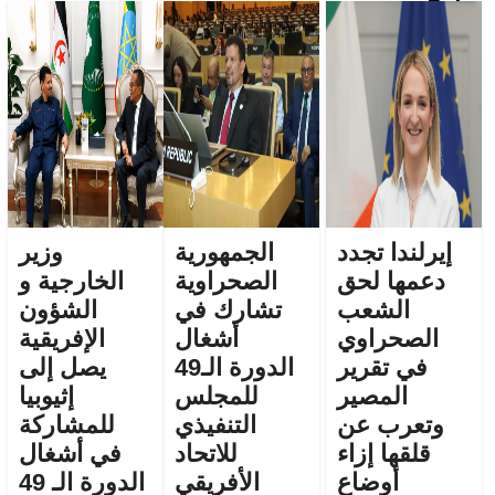
إيرلندا تجدد
الجمهورية
وزير
دعمها لحق
الصحراوية
الخارجية و
الشعب
تشارك في
الشؤون
الصحراوي
أشغال
الإفريقية
في تقرير
الدورة الـ49
يصل إلى
المصير
للمجلس
إثيوبيا
وتعرب عن
التنفيذي
للمشاركة
قلقها إزاء
للاتحاد
في أشغال
أوضاع
الأفريقي
الدورة الـ 49