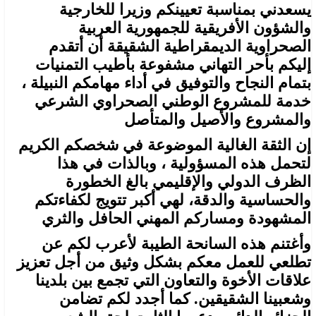
يسعدني بمناسبة تعيينكم وزيرا للخارجية
والشؤون الأفريقية للجمهورية العربية
الصحراوية الديمقراطية الشقيقة أن أتقدم
إليكم بأحر التهاني مشفوعة بأطيب التمنيات
بتمام النجاح والتوفيق في أداء مهامكم النبيلة ،
خدمة للمشروع الوطني الصحراوي الشرعي
والمشروع والأصيل والمتأصل
إن الثقة الغالية الموضوعة في شخصكم الكريم
لتحمل هذه المسؤولية ، وبالذات في هذا
الظرف الدولي والإقليمي بالغ الخطورة
والحساسية والدقة، لهي أكبر تتويج لكفاءتكم
المشهودة ومساركم المهني الحافل والثري
وأغتنم هذه السانحة الطيبة لأعرب لكم عن
تطلعي للعمل معكم بشكل وثيق من أجل تعزيز
علاقات الأخوة والتعاون التي تجمع بين بلدينا
وشعبينا الشقيقين. كما أجدد لكم تضامن