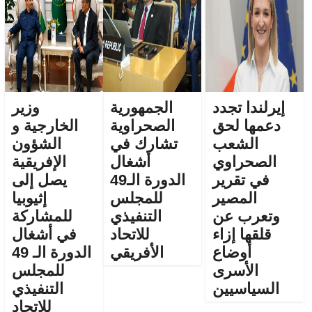
إيرلندا تجدد
الجمهورية
وزير
دعمها لحق
الصحراوية
الخارجية و
الشعب
تشارك في
الشؤون
الصحراوي
أشغال
الإفريقية
في تقرير
الدورة الـ49
يصل إلى
المصير
للمجلس
إثيوبيا
وتعرب عن
التنفيذي
للمشاركة
قلقها إزاء
للاتحاد
في أشغال
أوضاع
الأفريقي
الدورة الـ 49
الأسرى
للمجلس
السياسيين
التنفيذي
للاتحاد