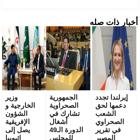
أخبار ذات صله
إيرلندا تجدد
الجمهورية
وزير
دعمها لحق
الصحراوية
الخارجية و
الشعب
تشارك في
الشؤون
الصحراوي
أشغال
الإفريقية
في تقرير
الدورة الـ49
يصل إلى
المصير
للمجلس
إثيوبيا