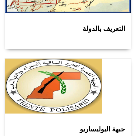
التعريف بالدولة
جبهة البوليساريو