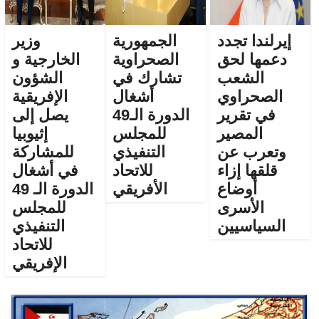
إيرلندا تجدد
الجمهورية
وزير
دعمها لحق
الصحراوية
الخارجية و
الشعب
تشارك في
الشؤون
الصحراوي
أشغال
الإفريقية
في تقرير
الدورة الـ49
يصل إلى
المصير
للمجلس
إثيوبيا
وتعرب عن
التنفيذي
للمشاركة
قلقها إزاء
للاتحاد
في أشغال
أوضاع
الأفريقي
الدورة الـ 49
الأسرى
للمجلس
السياسيين
التنفيذي
للاتحاد
الإفريقي