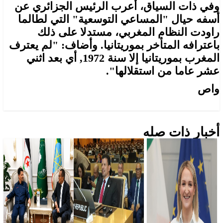
وفي ذات السياق، أعرب الرئيس الجزائري عن
أسفه حيال "المساعي التوسعية" التي لطالما
راودت النظام المغربي، مستدلا على ذلك
باعترافه المتأخر بموريتانيا. وأضاف: "لم يعترف
المغرب بموريتانيا إلا سنة 1972, أي بعد اثني
عشر عاما من استقلالها".
واص
أخبار ذات صله