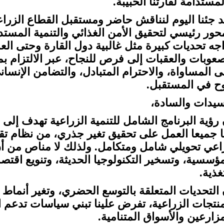
مستدامة لقارتنا الحبيبة.
د جئنا اليوم لنناقش حاضر ومستقبل القطاع الزرا
حور رئيسي لتحقيق الأمن الغذائي والتنمية المستد
اجه تحديات كبيرة مثل غالبية دول القارة وحتى العا
صعوبات والعقبات إلى فرص للنجاح، عبر الالتزام بمب
ى المساواة، والاحترام المتبادل، والتضامن الإنسا
وح في المستقبل.
سيدات والسادة،
 رؤية البرنامج الشامل للتنمية الزراعية تهدف إلى 
ا جميعا العمل على تحقيق تغير جذري، من نظام تقل
اعي تحويلي شامل ومتكامل. ولذلك لا مناص من أن 
مؤسسية، وتسخير التكنولوجيا الحديثة، وتنويع اقتص
غذية.
 التحديات المتعلقة بالتوسع الحضري، وتغير أنماط 
منتجات الزراعية، تفرض علينا تبني سياسات تدعم ال
مزارعين والأسواق المتنامية.