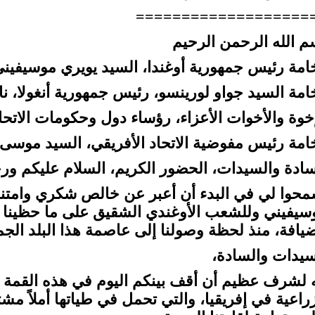
===================
م الله الرحمن الرحيم
امة رئيس جمهورية أوغندا، السید یويري موسیفیني
امة السيد جواو لورينسو، رئيس جمهورية أنغولا، نا
إخوة والأخوات الأعزاء، رؤساء دول وحكومات الاتحاد
امة رئيس مفوضية الاتحاد الأفريقي، السيد موسى
سادة والسيدات، الحضور الكريم، السلام عليكم ورحم
محوا لي في البدء أن أعبر عن خالص شكري وامتنان
سیفیني وللشعب الأوغندي الشقيق على ما حظينا به
ضيافة، منذ لحظة وصولنا إلى عاصمة هذا البلد الجم
سيدات والسادة،
ه لشرف عظيم أن أقف بينكم اليوم في هذه القمة ال
زراعية في إفريقيا، والتي تحمل في طياتها أملاً مشت