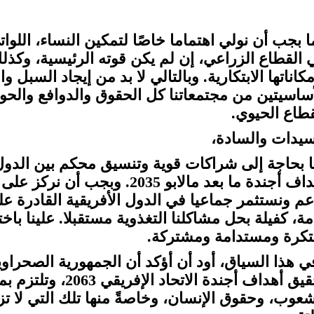
ا بجب أن نولي اهتماما خاصًا لتمكين النساء، اللوات
 القطاع الزراعي، إن لم يكن قوته الرئيسية، وكذل
مكاناتها الابتكارية. وبالتالي لا بد من إيجاد السب
أساسيتين من مجتمعاتنا كل الحقوق والدوافع والحوا
قطاع الحيوي.
سيدات والسادة،
نا بحاجة إلى شراكات قوية وتنسيق محكم بين الدول 
أهداف أجندة ما بعد مالابو 2035
عم ونستثمر جماعيا في الدول الأفريقية القادرة ع
مة، كفيلة بحل مشاكلنا التغذوية مستقبلا. علينا با
تكرة ومستدامة ومشتركة.
ي هذا السياق، أود أن أؤكد أن الجمهورية الصحراوي
تحقيق أهداف أجندة 
شعوب، وحقوق الإنسان، وخاصةً منها تلك التي لا تز