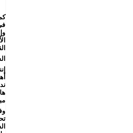
كم
في
وإ
ال
ال
ال
إن
ند
ها
مب
وف
ال