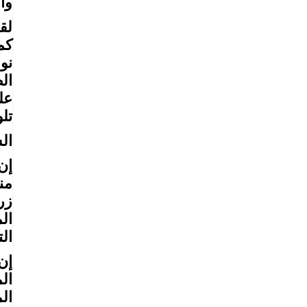
وال
لق
كم
نو
ال
عل
تل
ال
إن
من
زر
ال
الت
إن
ال
ال