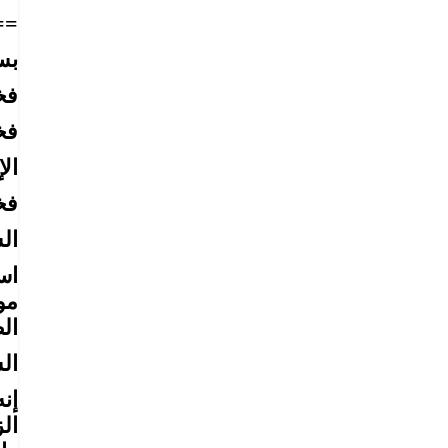
==
بس
فخ
فخ
ال
فخ
ال
اس
مو
ال
ال
إن
ال