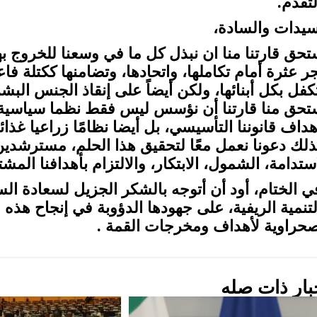
لتقدم.
سيدات والسادة،
تحق قارتنا منا ان نبذل كل ما في وسعنا للخروج ب
ر عثرة أمام تكاملها، واتحادها، وتضامنها ككتلة ف
تكفل بكل أبنائها، ولكن أيضاً على إنقاذ الجنس ال
تحق منا قارتنا أن نؤسس ليس فقط نظما سياسية 
هداف قانوننا التأسيسي، بل أيضا نظامًا زراعيا غذائ
ذلك دعونا نعمل معًا لتحقيق هذا الحلم، مسترشدي
ستدامة، الشمول، الابتكار، والالتزام بأهدافنا المشت
ي الختام، أود أن أتوجه بالشكر الجزيل لسعادة ال
لتنمية الريفية، على جهودها الدؤوبة في إنجاح هذه 
صحراوية لأهداف ومخرجات القمة .
بار ذات صله