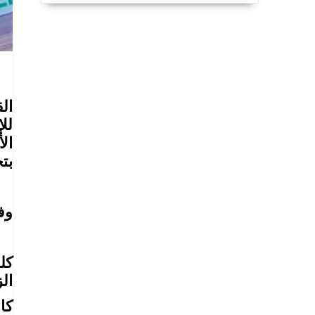
ال
لل
ال
بتح
وف
كل
ال
كامب