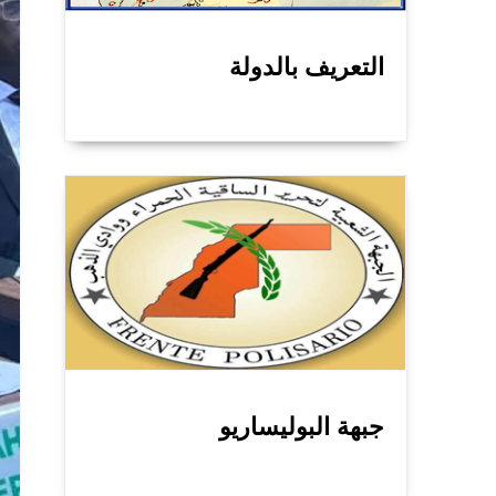
التعريف بالدولة
جبهة البوليساريو