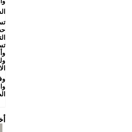
وا
ال
تس
حج
ال
تس
وأ
ول
الا
وف
وا
ال
أخ