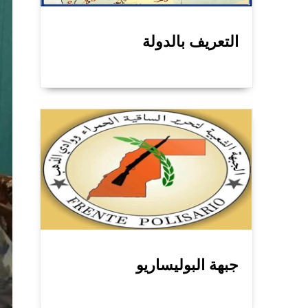
التعريف بالدولة
جبهة البوليساريو