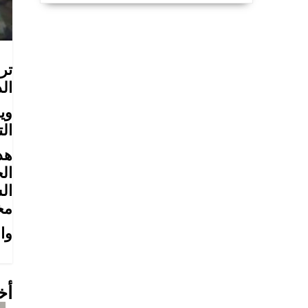
تر
ال
وي
ال
هذ
ال
ال
مخ
وا
أخ