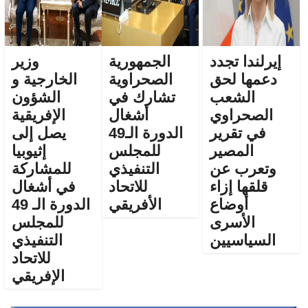
إيرلندا تجدد
الجمهورية
وزير
دعمها لحق
الصحراوية
الخارجية و
الشعب
تشارك في
الشؤون
الصحراوي
أشغال
الإفريقية
في تقرير
الدورة الـ49
يصل إلى
المصير
للمجلس
إثيوبيا
وتعرب عن
التنفيذي
للمشاركة
قلقها إزاء
للاتحاد
في أشغال
أوضاع
الأفريقي
الدورة الـ 49
الأسرى
للمجلس
السياسيين
التنفيذي
للاتحاد
الإفريقي