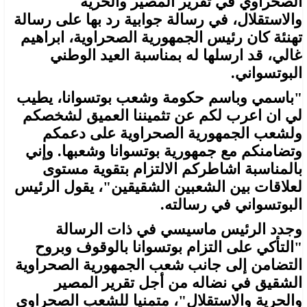
الصحراوي في تقرير المصير والحرية
والاستقلال، في رسالة جوابية رد بها على رسالة
تهنئة كان رئيس الجمهورية الصحراوية، ابراهيم
غالي، قد ارسلها له بمناسبة العيد الوطني
البوتسواني.
"باسمي وباسم حكومة وشعب بوتسوانا، يطيب
لي ان اعرب لكم عن تثميننا العميق لشخصكم
ولشعب الجمهورية الصحراوية على دعمكم
وتضامنكم مع جمهورية بوتسوانا وشعبها. وإني
بالمناسبة اشاطركم الالتزام بتقوية مستوى
لعلاقات بين الشعبين الشقيقين"، يقول الرئيس
البوتسواني في رسالته.
وجدد الرئيس ماسيسي في ذات الرسالة
"التأكي على التزام بوتسوانا بالوقوف وبروح
التضامن إلى جانب شعب الجمهورية الصحراوية
الشقيق في نضاله من أجل تقرير المصير
والحرية والاستقلال"، متمنيا للشعب الصحراوي