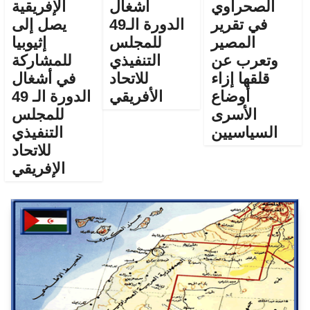
الصحراوي
أشغال
الإفريقية
في تقرير
الدورة الـ49
يصل إلى
المصير
للمجلس
إثيوبيا
وتعرب عن
التنفيذي
للمشاركة
قلقها إزاء
للاتحاد
في أشغال
أوضاع
الأفريقي
الدورة الـ 49
الأسرى
للمجلس
السياسيين
التنفيذي
للاتحاد
الإفريقي