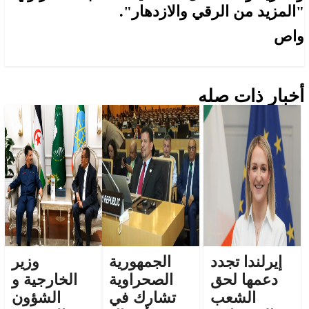
"المزيد من الرقي والازدهار".
واص
أخبار ذات صله
إيرلندا تجدد
الجمهورية
وزير
دعمها لحق
الصحراوية
الخارجية و
الشعب
تشارك في
الشؤون