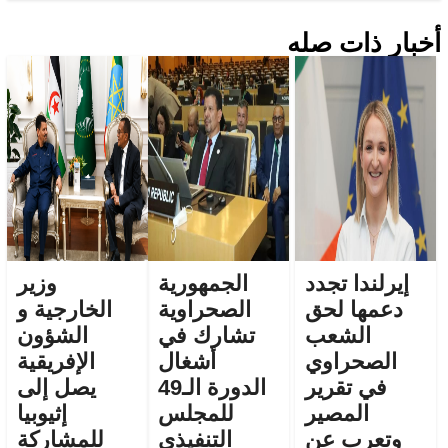
أخبار ذات صله
إيرلندا تجدد
الجمهورية
وزير
دعمها لحق
الصحراوية
الخارجية و
الشعب
تشارك في
الشؤون
الصحراوي
أشغال
الإفريقية
في تقرير
الدورة الـ49
يصل إلى
المصير
للمجلس
إثيوبيا
وتعرب عن
التنفيذي
للمشاركة