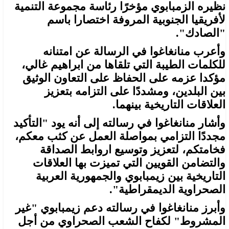
نظيره الزمبابوي مؤخرًا رئاسة مجموعة التنمية
لأفريقيا الجنوبية المروفة اختصارا باسم
"الصادك".
وأعرب منانغاغوا في الرسالة عن امتنانه
للكلمات الطيبة التي تلقاها من ابراهيم غالي،
مؤكدا عزمه على الحفاظ على التعاون الوثيق
بين البلدين، ومشددًا على التزامه بتعزيز
العلاقات التاريخية بينهما.
وأشار منانغاغوا في رسالته إلى أنه يود "التأكيد
مجددًا التزامي بمواصلة العمل عن كثب معكم،
فخامتكم، لتعزيز وتوسيع اروابط الصداقة
والتضامن القويين التي تميزت بها العلاقات
التاريخية بين زيمبابوي والجمهورية العربية
الصحراوية الديمقراطية".
وأبرز منانغاغوا في رسالته دعم زيمبابوي "غير
المشروط" لكفاح الشعب الصحراوي من أجل