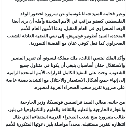
وعبر فخامة السيد شنانا غوسماو عن سروره لحضور الوفد
الفلسطيني كعضو مراقب في الأمم المتحدة وآمله أن يرى أيضا
الوفد الصحراوي في العام المقبل، ودعا الأمين العام للأمم
المتحدة، السيد أنطونيو غوتيريش، إلى تبني القضية العادلة للشعب
الصحراوي كما فعل كوفي عنان مع القضية التيمورية.
وأكد الملك ليتسي الثالث، ملك مملكة ليسوتو، أن تقرير المصير
والاستقلال حقان أساسيان ينبغي أن يكونا في متناول جميع
الشعوب، وحث على التنفيذ الكامل لقرارات الأمم المتحدة الرامية
إلى إنهاء جميع أشكال الاستعمار والاحتلال مع التشديد بصفة خاصة
على ضرورة تقرير شعب الصحراء الغربية لمصيره.
من جانبه، معالي السيد فرانسيس فونسيكا، وزير الخارجية
والتجارة الخارجية والتعليم والثقافة والعلوم والتكنولوجيا في بليز،
طالب بضرورة منح شعب الصحراء الغربية استفتاءه الذي طال
انتظاره لتقرير مستقبله، مجدداً مواصلة بليز دعوتها المتكررة للأمم