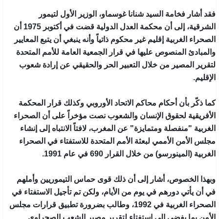
فقد أشار فخامة السيد شنانا غوسماو، الوزير الأول لتيمور
الشرقية، إلى أن محكمة العدل الدولية قضت في أكتوبر 1975 أن
الصحراء الغربية إقليم غير محكوم ذاتياً وأنه ينبغي أن يتبع المعايير
والمبادئ المنصوص عليها في قرار الجمعية العامة للأمم المتحدة
لتقرير المصير من خلال التعبير الحر والحقيقي عن إرادة شعوب
الإقليم.
كما ذكّر بأن أحكام محاكم الاتحاد الأوروبي وكذلك قرار المحكمة
الأفريقية لحقوق الإنسان والشعوب نصت مؤخراً على أن الصحراء
الغربية "منفصلة ومتمايزة" عن المغرب، لافتاً الانتباه إلى إنشاء
مجلس الأمن الأممي لبعثة الأمم المتحدة للاستفتاء في الصحراء
الغربية (المينورسو) من خلال القرار 690 في عام 1991.
وبهذا الخصوص، أشار إلى أن ذلك قوى حماس التيموريين وأملهم
في أن يأتي دورهم في يوم من الأيام، ولكن تم تأجيل الاستفتاء في
الصحراء الغربية في 1992، وطالب بضرورة تطبيق قرارات مجلس
الأمن بما يفضي إلى استفتاء لتقرير مصير الشعب الصحراوي.