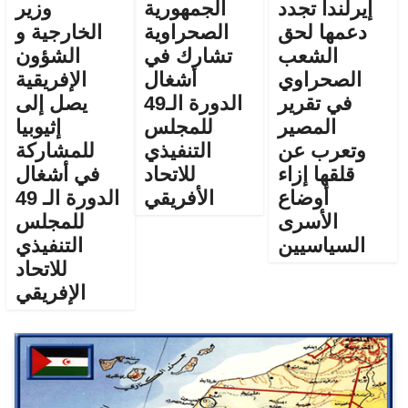
إيرلندا تجدد
الجمهورية
وزير
دعمها لحق
الصحراوية
الخارجية و
الشعب
تشارك في
الشؤون
الصحراوي
أشغال
الإفريقية
في تقرير
الدورة الـ49
يصل إلى
المصير
للمجلس
إثيوبيا
وتعرب عن
التنفيذي
للمشاركة
قلقها إزاء
للاتحاد
في أشغال
أوضاع
الأفريقي
الدورة الـ 49
الأسرى
للمجلس
السياسيين
التنفيذي
للاتحاد
الإفريقي