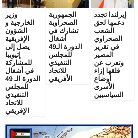
إيرلندا تجدد
الجمهورية
وزير
دعمها لحق
الصحراوية
الخارجية و
الشعب
تشارك في
الشؤون
الصحراوي
أشغال
الإفريقية
في تقرير
الدورة الـ49
يصل إلى
المصير
للمجلس
إثيوبيا
وتعرب عن
التنفيذي
للمشاركة
قلقها إزاء
للاتحاد
في أشغال
أوضاع
الأفريقي
الدورة الـ 49
الأسرى
للمجلس
السياسيين
التنفيذي
للاتحاد
الإفريقي