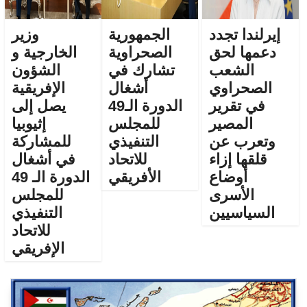
إيرلندا تجدد
الجمهورية
وزير
دعمها لحق
الصحراوية
الخارجية و
الشعب
تشارك في
الشؤون
الصحراوي
أشغال
الإفريقية
في تقرير
الدورة الـ49
يصل إلى
المصير
للمجلس
إثيوبيا
وتعرب عن
التنفيذي
للمشاركة
قلقها إزاء
للاتحاد
في أشغال
أوضاع
الأفريقي
الدورة الـ 49
الأسرى
للمجلس
السياسيين
التنفيذي
للاتحاد
الإفريقي