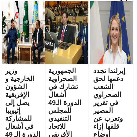
إيرلندا تجدد
الجمهورية
وزير
دعمها لحق
الصحراوية
الخارجية و
الشعب
تشارك في
الشؤون
الصحراوي
أشغال
الإفريقية
في تقرير
الدورة الـ49
يصل إلى
المصير
للمجلس
إثيوبيا
وتعرب عن
التنفيذي
للمشاركة
قلقها إزاء
للاتحاد
في أشغال
أوضاع
الأفريقي
الدورة الـ 49