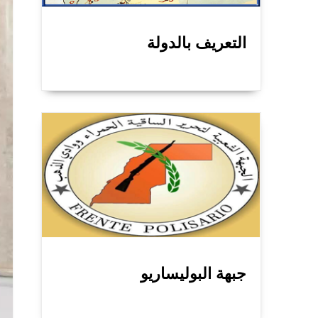
التعريف بالدولة
جبهة البوليساريو