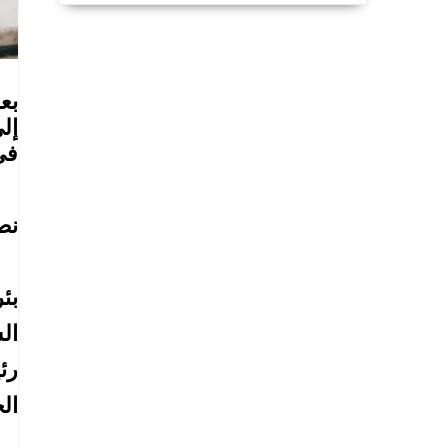
بع
في 05 يول
نص
بئر لح
ال
رئ
الج