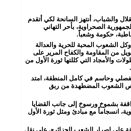
قلال والشباب، أنتهز السانحة لكي أتقدم
هورية الصحراوية، بأحر التهاني
اطبة، حكومة وشعباً.
كل الشعوب المحبة للحرية والعدالة
يل من المقاومة والكفاح المرير على
ات والأمجاد التي كللتها ثورة الأول من
مفصلي وحاسم في كامل المنطقة، امتد
ليص الشعوب المضطهدة من ربق
واقفة بشموخ ورسوخ إلى جانب القضايا
ية، انسجاماً مع مبادئ ومثل ثورة الأول
ميقة على إصرار الشعب الجزائري على نقل