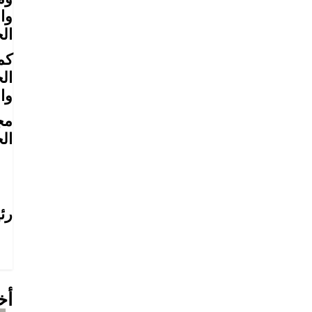
وا
ال
كم
ال
وال
مج
ال
إب
رئ
ال
أخ