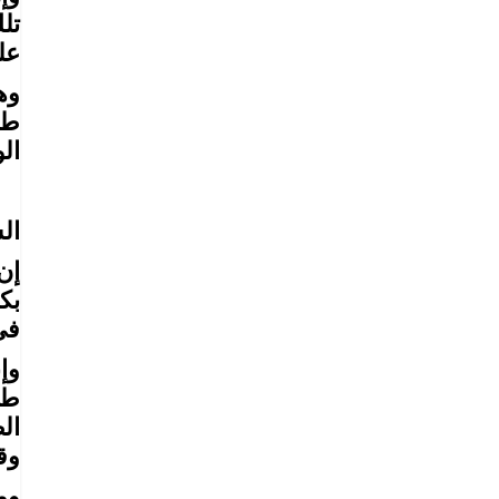
تل
علي
وه
طر
ال
ال
إن
بك
في
وإ
طي
ال
وق
وم