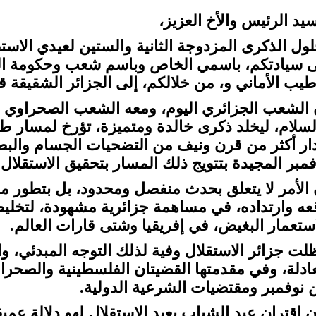
سيد الرئيس والأخ العزيز،
لول الذكرى المزدوجة الثانية والستين لعيدي الاست
ى سيادتكم، باسمي الخاص وباسم شعب وحكومة الجم
طيب الأماني و، من خلالكم، إلى الجزائر الشقيقة ق
 الشعب الجزائري اليوم، ومعه الشعب الصحراوي و
لسلام، ليخلد ذكرى خالدة ومتميزة، تؤرخ لمسار طو
ار أكثر من قرن ونيف من التضحيات الجسام والبطول
فمبر المجيدة بتتويج ذلك المسار بتحقيق الاستقلال.
 الأمر لا يتعلق بحدث منفصل ومحدود، بل بتطور 
عه وارتداده، في مساهمة جزائرية مشهودة، لتخ
استعمار البغيض، في إفريقيا وشتى قارات العالم.
لت جزائر الاستقلال وفية لذلك التوجه المبدئي، 
عادلة، وفي مقدمتها القضيتان الفلسطينية والصحراو
 نوفمبر ومقتضيات الشرعية الدولية.
ن اقتران عيد الشباب بعيد الاستقلال لهو دلالة ع