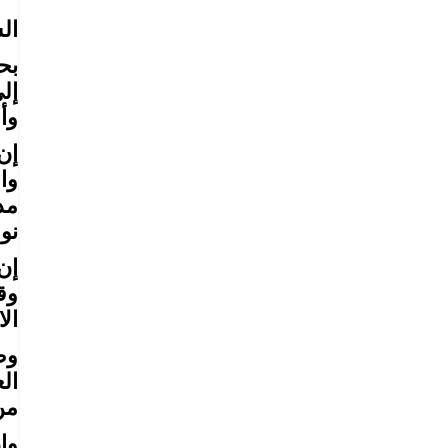
ال
بح
إل
وأ
إن
وا
مد
نو
إن
وق
ال
وظ
ال
من
وإ