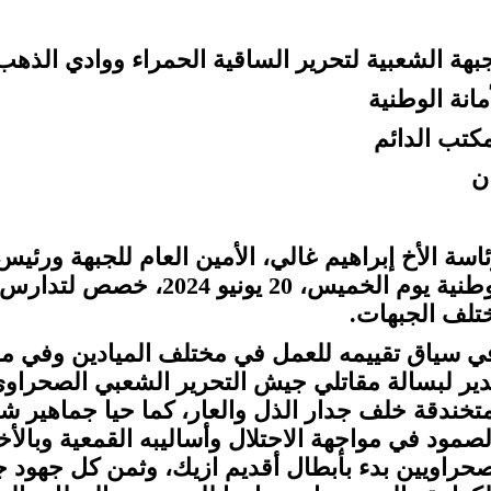
جبهة الشعبية لتحرير الساقية الحمراء ووادي الذهب
مانة الوطنية
مكتب الدائم
ن
ئاسة الأخ إبراهيم غالي، الأمين العام للجبهة ورئيس
الوطنية يوم الخميس، 20 يو
تلف الجبهات.
ي سياق تقييمه للعمل في مختلف الميادين وفي مقد
دير لبسالة مقاتلي جيش التحرير الشعبي الصحراوي
متخندقة خلف جدار الذل والعار، كما حيا جماهير شع
لصمود في مواجهة الاحتلال وأساليبه القمعية وبالأ
صحراويين بدء بأبطال أقديم ازيك، وثمن كل جهود 