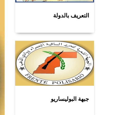
التعريف بالدولة
جبهة البوليساريو