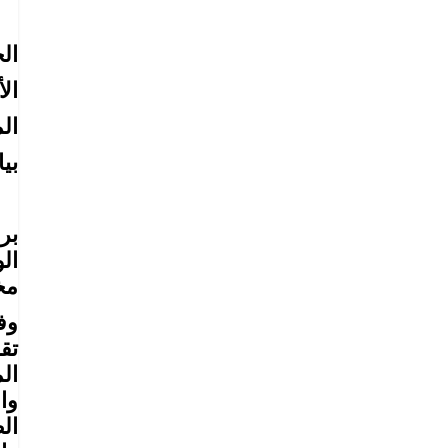
ال
الأ
ال
بيا
بر
مخ
وف
تق
ال
وا
ال