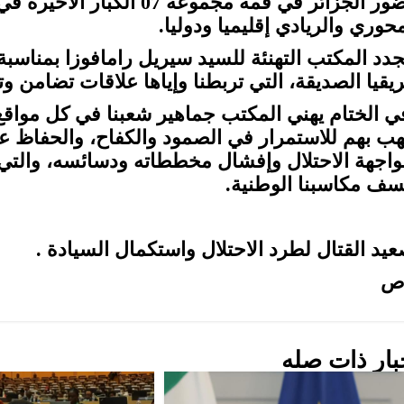
حضور الجزائر في قمة مجموعة 7
محوري والريادي إقليميا ودوليا.
جدد المكتب التهنئة للسيد سيريل رامافوزا بمناسبة
ريقيا الصديقة، التي تربطنا وإياها علاقات تضامن وت
ي الختام يهني المكتب جماهير شعبنا في كل مواقع 
هب بهم للاستمرار في الصمود والكفاح، والحفاظ ع
واجهة الاحتلال وإفشال مخططاته ودسائسه، والتي من 
سف مكاسبنا الوطنية.
عيد القتال لطرد الاحتلال واستكمال السيادة .
ص
بار ذات صله