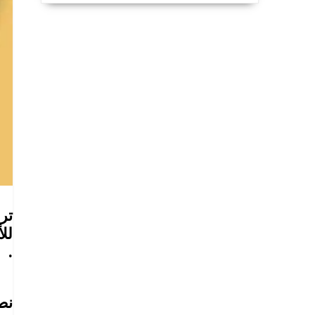
تر
لل
.
نص