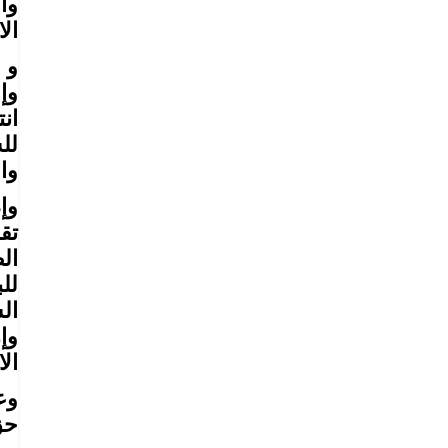
وا
الا
و 
وإ
وا
وإ
تق
ال
لل
ال
وإ
ال
وع
حق