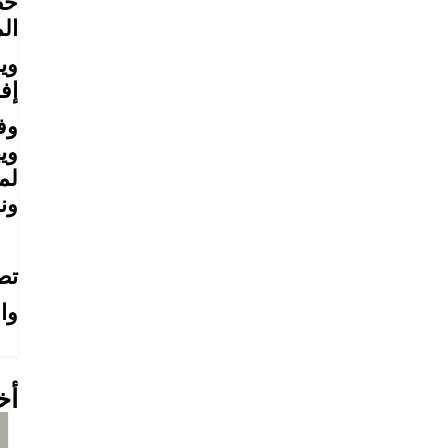
ال
وي
إف
وف
وي
لم
ون
تص
وا
أخ