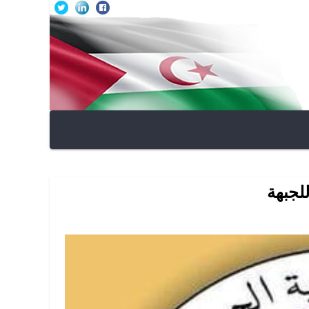
للجبهة