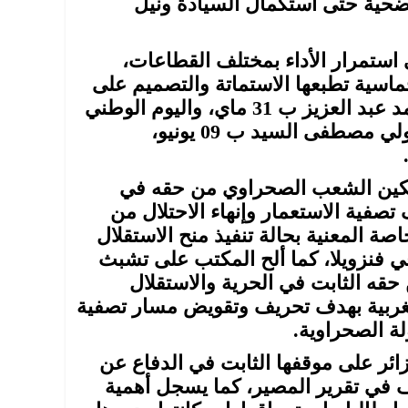
تضحية حتى استكمال السيادة ونيل
ستمرار الأداء بمختلف القطاعات،
حماسية تطبعها الاستماتة والتصميم على
انتزاع النصر، وتخليد ذكرى رحيل الشهيد الرئيس محمد عبد العزيز ب 31 ماي، واليوم الوطني
للشهداء، يوم استشهاد مفجر ثورة 20 ماي الخالدة الولي مصطفى السيد ب 09 يونيو،
تمكين الشعب الصحراوي من حقه في
تصفية الاستعمار وإنهاء الاحتلال من
صة المعنية بحالة تنفيذ منح الاستقلال
في فنزويلا، كما ألح المكتب على تشبث
ه الثابت في الحرية والاستقلال
مغربية بهدف تحريف وتقويض مسار تصفية
لة الصحراوية.
زائر على موقفها الثابت في الدفاع عن
في تقرير المصير، كما يسجل أهمية