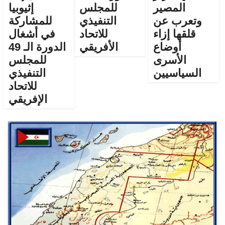
المصير
للمجلس
إثيوبيا
وتعرب عن
التنفيذي
للمشاركة
قلقها إزاء
للاتحاد
في أشغال
أوضاع
الأفريقي
الدورة الـ 49
الأسرى
للمجلس
السياسيين
التنفيذي
للاتحاد
الإفريقي