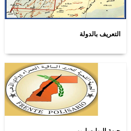
التعريف بالدولة
جبهة البوليساريو