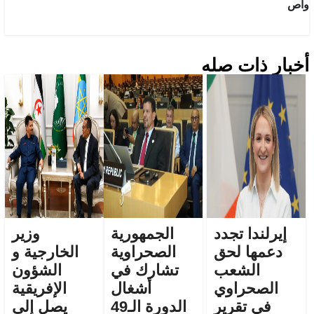
واص
أخبار ذات صله
إيرلندا تجدد
الجمهورية
وزير
دعمها لحق
الصحراوية
الخارجية و
الشعب
تشارك في
الشؤون
الصحراوي
أشغال
الإفريقية
في تقرير
الدورة الـ49
يصل إلى