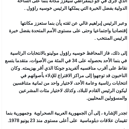
الذي جرى في جو ديمقراطي سيعزز مكانة بنما على الساحة
الدولية بفضل الخبرة التي يملكها الرئيس خوسيه راؤول .
وعبر الرئيس إبراهيم غالي عن ثقته پأن بنما ستعزز مكانتها
إقتصاديا واجتماعيا وحتى على مستوى الأمم المتحدة بفضل خبرة
الرئيس المنتخب .
إلى ذلك، فاز المحافظ خوسيه راؤول مولينو بالانتخابات الرئاسية
في بنما الأحد بحصوله على 34 في المئة من الأصوات، متقدما بتسع
نقاط على أقرب منافسيه ألفريدو جونكا الذي أقر بهزيمته. وكان
الناخبون قد توجهوا إلى مراكز الاقتراع للإدلاء بأصواتهم في
انتخابات رئاسية وعامة الأحد، لاختيار واحد من ثمانية متنافسين
ليكون الرئيس القادم للبلاد، وكذلك لاختيار مئات المشرعين
والمسؤولين المحليين.
تجدر الإشارة ، إلى أن الجمهورية العربية الصحراوية وجمهورية بنما
تقيمان علاقات دبلوماسية على أعلى مستوى منذ 23 يونيو 1978.