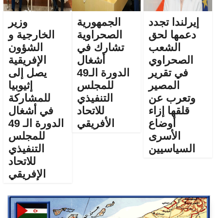
إيرلندا تجدد
الجمهورية
وزير
دعمها لحق
الصحراوية
الخارجية و
الشعب
تشارك في
الشؤون
الصحراوي
أشغال
الإفريقية
في تقرير
الدورة الـ49
يصل إلى
المصير
للمجلس
إثيوبيا
وتعرب عن
التنفيذي
للمشاركة
قلقها إزاء
للاتحاد
في أشغال
أوضاع
الأفريقي
الدورة الـ 49
الأسرى
للمجلس
السياسيين
التنفيذي
للاتحاد
الإفريقي