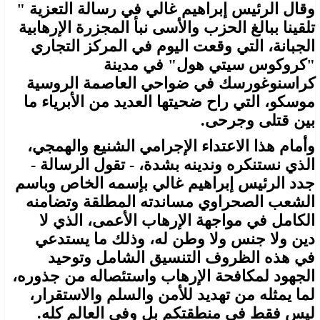
وقال الرئيس إبراهيم غالي في رسالة التعزية "
تلقينا ببالغ الحزب والأسى نبأ المجزرة الإرهابية
الجبانة، التي وقعت اليوم في المركز التجاري
"كروكوس سيتي هول" في مدينة
كراسنوغورسك في ضواحي العاصمة الروسية
موسكو، التي راح ضحيتها العديد من الأبرياء ما
بين قتلى وجرحى.
وأمام هذا الاعتداء الإجرامي الشنيع والهمجي،
الذي نستنكره وندينه بشدة، - تقول الرسالة -
جدد الرئيس إبراهيم غالي بإسمه الخاص وباسم
الشعب الصحراوي مساندته المطلقة وتضامنه
الكامل في مواجهة الإرهاب الأعمى، الذي لا
دين ولا جنس ولا وطن له، وذلك ما يستدعي
في هذه الظروف التنسيق الشامل وتوحيد
الجهود لمكافحة الإرهاب واستئصاله من جذوره،
لما يمثله من تهديد للأمن والسلم والاستقرار،
ليس فقط في منطقتكم بل وفي العالم كله.