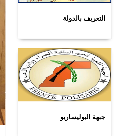
التعريف بالدولة
جبهة البوليساريو