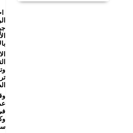
اج
ال
جب
ال
با
ال
ال
وت
تر
ال
وق
عم
وك
ست