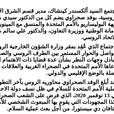
تمع السيد ألكسندر كينشاك، مدير قسم الشرق الأ
روسية، بوفد صحراوي يضم كل من الدكتور سيدي مح
هة البوليساريو بالأمم المتحدة والمنسق مع المين
أمانة الوطنية ووزيرة التعاون، والدكتور علي سالم
لاتحاد الروسي.
اجتماع الذي عُقِد بمقر وزارة الشؤون الخارجية ال
تواصل والحوار المستمر بين الطرف الروسي والصح
بادل وجهات النظر بشأن عدة قضايا ذات الاهتمام ا
عاها الأمم المتحدة في الصحراء الغربية والعلاقا
صلة بالوضع الإقليمي والدولي.
د أبلغ الوفد الصحراوي محاوريه الروس بآخر التطو
لية الأمم المتحدة للسلام في ظل نسف دولة الاحتل
في 13 نوفمبر 2020، الذي فرض على الشع
ذا المجهودات التي يقوم بها المبعوث الشخصي للأمي
افان دي ميستورا، من أجل بعث عملية السلام.