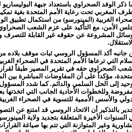
ا ذكر الوفد الصحراوي باستعداد جبهة البوليساري
طرف المغربي تحت رعاية الأمم المتحدة بغية تمكين 
صحراء الغربية (المينورسو) من استكمال تطبيق الول
لس الأمن، مع التأكيد على عزم الشعب الصحراوي 
وسائل المشروعة عن حقوقه غير القابلة للتصرف وغ
لاستقلال.
 جانبه أكد المسؤول الروسي ثبات موقف بلاده من 
سلام التي ترعاها الأمم المتحدة في الصحراء الغ
شعب الصحراوي حقه في تقرير المصير طبقاً لقرارا
متحدة، مؤكداً على أن المفاوضات المباشرة بين ال
وحيد إلى الحل السلمي والدائم. كما شدد المسؤول
مفروضة وللخطوات الأحادية الجانب التي اتخذتها ب
دولي والأسس الأممية للتسوية في الصحراء الغربية
دير بالتذكير أن الاتحاد الروسي قد امتنع عن الت
 السنوات الأخيرة المتعلقة بتجديد ولاية المينورسو
تشاورية وغير المتوازنة التي تتم بها صياغة القرارا