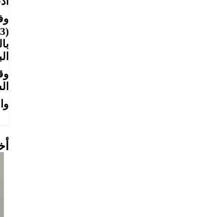
أد
با
ال
وق
ال
وا
أخ