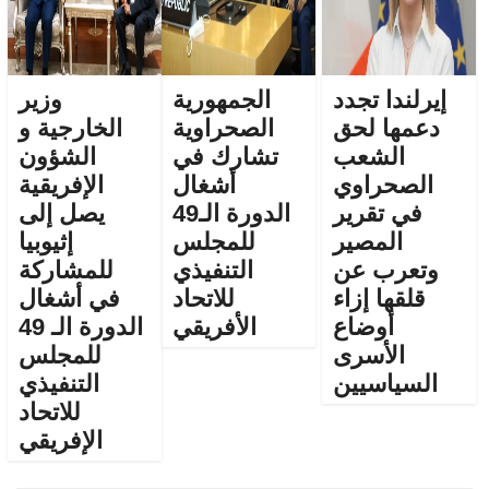
إيرلندا تجدد
الجمهورية
وزير
دعمها لحق
الصحراوية
الخارجية و
الشعب
تشارك في
الشؤون
الصحراوي
أشغال
الإفريقية
في تقرير
الدورة الـ49
يصل إلى
المصير
للمجلس
إثيوبيا
وتعرب عن
التنفيذي
للمشاركة
قلقها إزاء
للاتحاد
في أشغال
أوضاع
الأفريقي
الدورة الـ 49
الأسرى
للمجلس
السياسيين
التنفيذي
للاتحاد
الإفريقي