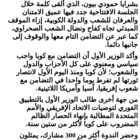
بشرايا حمودي بيون، الذي ألقى كلمة خلال
الجلسة الافتتاحية جدد فيها عميق الامتنان
والعرفان للشعب والدولة الكوبية، إزاء الموقف
المبدئي تجاه كفاح ونضال الشعب الصحراوي،
كما عبر عن التضامن التام معها والوقوف إلى
جانبها دائما.
وأكد الوزير الأول أن التضامن مع كوبا واجب
سياسي ومعنوي على كل الأحزاب والدول
والشعوب؛ لأن كوبا ومنذ اليوم الأول لانتصار
ثورتها لم تفرط يوما واحدا في التضامن مع
شعوب إفريقيا، آسيا وأمريكا اللاتينية.
من جهة أخرى طالب الوزير الأول بالتطبيق
الفوري لتوصيات الاتحاد الإفريقي والأمم
المتحدة المطالبة بإنهاء الحصار الظالم
المضروب على كوبا لأكثر من ستين سنة.
وحضر الندوة أكثر من 300 مشارك، يمثلون