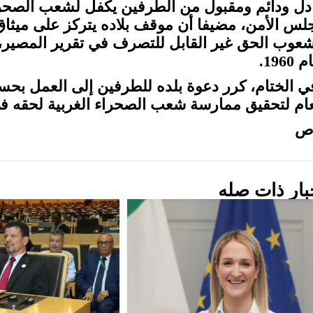
دل ودائم ومقبول من الطرفين يكفل لشعب الصحراء
لس الأمن، مضيفا أن موقف بلاده يتركز على ميثاق
1960.
ي الختام، كرر دعوة بلده للطرفين إلى العمل بح
عام لتحقيق ممارسة شعب الصحراء الغربية لحقه في
ص
بار ذات صله