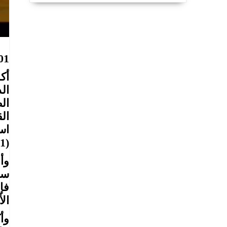
01
أك
ال
ال
ال
(1991) والقرارات اللاحقة لمجلس الأمن.
وأ
سي
فإ
ال
وأ