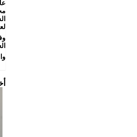
عا
مج
لعام 
وف
ال
وا
أخ