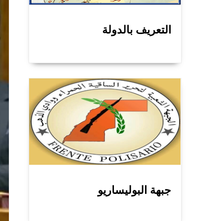
التعريف بالدولة
جبهة البوليساريو