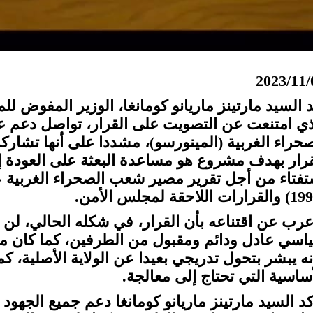
2023/11/
د السيد مارتينز ماريانو كومانغا، الوزير المفوض لل
ذي امتنعت عن التصويت على القرار، تواصل دعم عمل
صحراء الغربية (المينورسو)، مشددا على أنها تشا
قرار بهدف مشروع هو مساعدة البعثة على العودة إ
عرب عن اقتناعه بأن القرار، في شكله الحالي، لن
اسي عادل ودائم ومقبول من الطرفين، كما كان م
نه يبشر بتحول تدريجي بعيدا عن الولاية الأصلية، ك
أساسية التي تحتاج إلى معالجة.
كد السيد مارتينز ماريانو كومانغا دعم جميع الجهو