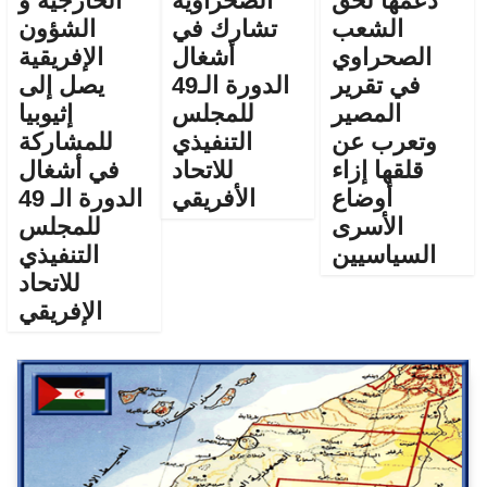
دعمها لحق
الصحراوية
الخارجية و
الشعب
تشارك في
الشؤون
الصحراوي
أشغال
الإفريقية
في تقرير
الدورة الـ49
يصل إلى
المصير
للمجلس
إثيوبيا
وتعرب عن
التنفيذي
للمشاركة
قلقها إزاء
للاتحاد
في أشغال
أوضاع
الأفريقي
الدورة الـ 49
الأسرى
للمجلس
السياسيين
التنفيذي
للاتحاد
الإفريقي