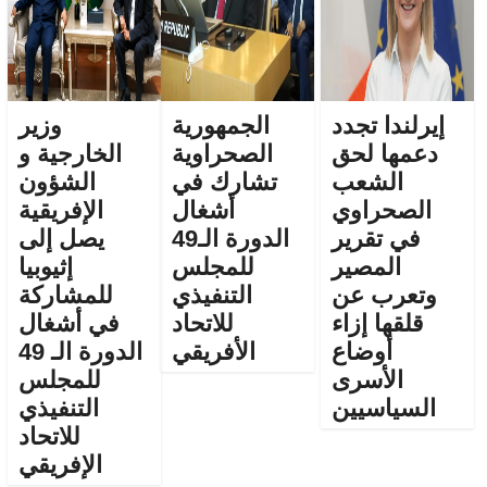
إيرلندا تجدد
الجمهورية
وزير
دعمها لحق
الصحراوية
الخارجية و
الشعب
تشارك في
الشؤون
الصحراوي
أشغال
الإفريقية
في تقرير
الدورة الـ49
يصل إلى
المصير
للمجلس
إثيوبيا
وتعرب عن
التنفيذي
للمشاركة
قلقها إزاء
للاتحاد
في أشغال
أوضاع
الأفريقي
الدورة الـ 49
الأسرى
للمجلس
السياسيين
التنفيذي
للاتحاد
الإفريقي