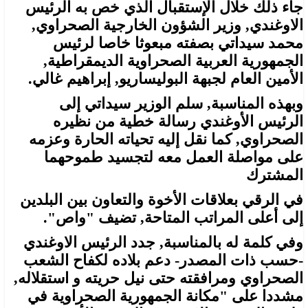
جاء ذلك خلال الإستقبال الذي خص به الرئيس
الاوغندي, وزير الشؤون الخارجية الصحراوي,
محمد سيداتي بصفته مبعوثا خاصا لرئيس
الجمهورية العربية الصحراوية الديمقراطية,
الأمين العام لجبهة البوليساريو, إبراهيم غالي.
وبهذه المناسبة, سلم الوزير سيداتي إلى
الرئيس الأوغندي رسالة خطية من نظيره
الصحراوي, كما نقل إليه تحياته الحارة وعزمه
على مواصلة العمل معه لتجسيد طموحهما
المشترك
في الرقي بعلاقات الأخوة والتعاون بين البلدين
إلى أعلى المراتب المتاحة, تضيف "واص".
وفي كلمة له بالمناسبة, جدد الرئيس الاوغندي
-حسب ذات المصدر- دعم بلاده لكفاح الشعب
الصحراوي ومرافقته حتى نيل حريته و استقلاله,
مشددا على "مكانة الجمهورية الصحراوية في