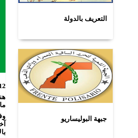
التعريف بالدولة
12
هن
ماو
وف
جبهة البوليساريو
آخ
با