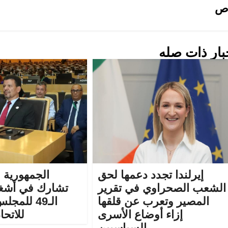
ص
بار ذات صله
إيرلندا تجدد دعمها لحق
الجمهورية 
الشعب الصحراوي في تقرير
تشارك في أشغا
المصير وتعرب عن قلقها
الـ49 للمج
إزاء أوضاع الأسرى
للاتحا
السياسيين