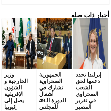
أخبار ذات صله
إيرلندا تجدد
الجمهورية
وزير
دعمها لحق
الصحراوية
الخارجية و
الشعب
تشارك في
الشؤون
الصحراوي
أشغال
الإفريقية
في تقرير
الدورة الـ49
يصل إلى
المصير
للمجلس
إثيوبيا