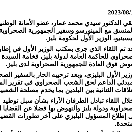
2023/08/
تقي الدكتور سيدي محمد عمار، عضو الأمانة الوطنية
لمنسق مع المينورسو وسفير الجمهورية الصحراوية 
سينيو، الوزير الأول لحكومة بليز.
د تم اللقاء الذي جرى بمكتب الوزير الأول في إطار
صحراوي للحاكمة العامة لدولة بليز، فخامة السيدة ف
وض فوق العادة للجمهورية الصحراوية لدى بليز.
وزير الأول البليزي، وبعد ترحيبه الحار بالسفير الص
مبدئي الداعم لحق الشعب الصحراوي في تقرير ال
علاقات الثنائية بين البلدين بما يخدم مصلحة الشعب
لال اللقاء تبادل الطرفان الآراء بشأن سبل توطيد ال
صحراوية ودولة بليز والنهوض بها فضلا عن القضايا 
ى إطلاع المسؤول البليزي على آخر تطورات القضي
متحدة.