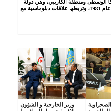
كا الوسطى ومنطقة الكاريبي، وهي دولة
عضو في دول الكومنويلث. وقد استقلت عن بريطانيا عام 1981، وتربطها علاقات دبلوماسية مع
الصحراوية
وزير الخارجية و الشؤون