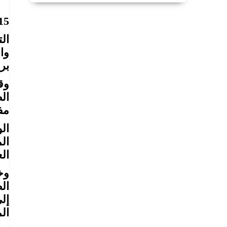
15
ال
وا
بري
وق
ال
مف
ال
ال
ال
وخ
ال
إل
ال