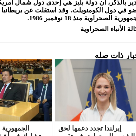
ير بالذكر، أن دولة بليز هي إحدى دول شمال أمري
هورية الصحراوية منذ 18 نوفمبر 1986.
لة الأنباء الصحراوية
بار ذات صله
إيرلندا تجدد دعمها لحق
الجمهورية 