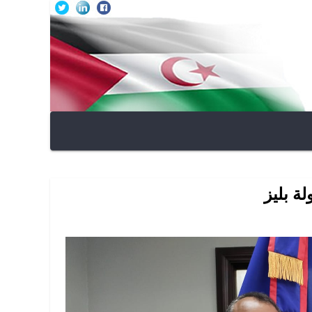
ة بليز