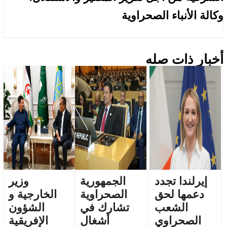
وكالة الأنباء الصحراوية
أخبار ذات صله
إيرلندا تجدد
الجمهورية
وزير
دعمها لحق
الصحراوية
الخارجية و
الشعب
تشارك في
الشؤون
الصحراوي
أشغال
الإفريقية