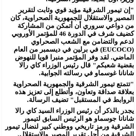
"إن تيمور الشرقية مؤيد قوي وثابت لتقرير
المصير والاستقلال للجمهورية الصحراوية، كان
من دواعي سروري أن أتمكن من المشاركة
كضيف شرف في الدورة 46 للمؤتمر الأوروبي
لدعم والتضامن مع الشعب الصحراوي
(EUCOCO) في برلين في ديسمبر من العام
الماضي. لقد وفر المؤتمر منبرا قويا للنهوض
بقضية شعبكم" قال رئيس الوزراء كاي رالا
شانانا غوسماو في رسالته الجوابية.
"تتمتع تيمور الشرقية والجمهورية الصحراوية
بعلاقة صداقة وتعاون، وأتطلع إلى تعزيز هذه
الروابط في المستقبل" تضيف الرسالة.
يجدر بالذكر أن رئيس الوزراء السيد كاي رالا
شانانا جوسماو هو الرئيس السابق لتيمور
الشرقية ورمز تاريخي ووطني كبير لنضال تيمور
الشرقية من أجل تقرير المصير والاستقلال.