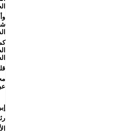
ال
وأ
شع
ال
كم
ال
ال
قل
مج
عب
إب
رئ
الأ