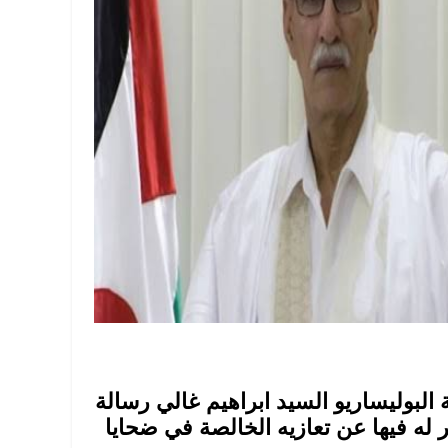
ة البوليساريو السيد ابراهيم غالي رسالة
ر له فيها عن تعازيه الخالصة في ضحايا