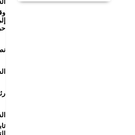
ال
وق
إل
حر
نص
ال
رئ
ال
تا
ال