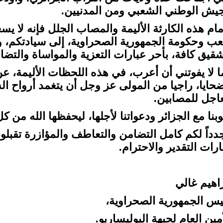
جيش الوطني الشعبي ومن المدنيين.
مام هذه الكارثة الأليمة والمصاب الجلل فإنه لا ي
ب وحكومة الجمهورية الصحراوية، إلى سيادتكم، و
شقيق كافة، بأحر عبارات التعزية والمواساة والتضا
ا لا يفوتني أن أعرب، في هذه اللحظات الأليمة، عن
ضحايا، راجيا من المولى عز وجل أن يتغمد أرواح ال
عاجل للمصابين.
وبنا مع الجزائر ودعواتنا لأجلها، ليحفظها الله من 
دداً لكم كامل التضامن والتعاطف والمؤازرة تقبلوا
ارات التقدير والاحترام.
راهيم غالي
يس الجمهورية الصحراوية،
مين العام لجبهة البوليساريو.