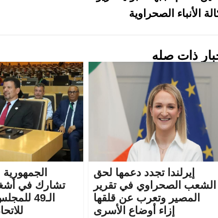
لة الأنباء الصحراوية
بار ذات صله
إيرلندا تجدد دعمها لحق
الجمهورية 
الشعب الصحراوي في تقرير
تشارك في أشغا
المصير وتعرب عن قلقها
الـ49 للمج
إزاء أوضاع الأسرى
للاتحا