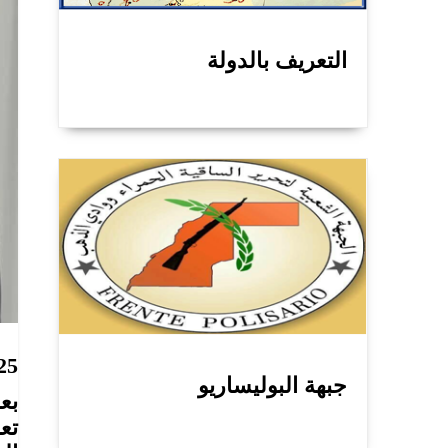
التعريف بالدولة
25
جبهة البوليساريو
بع
تع