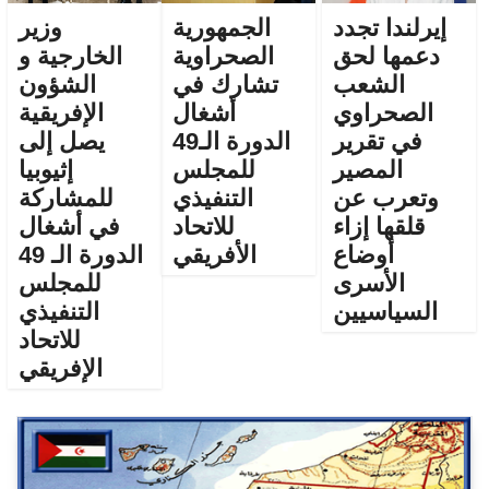
إيرلندا تجدد
الجمهورية
وزير
دعمها لحق
الصحراوية
الخارجية و
الشعب
تشارك في
الشؤون
الصحراوي
أشغال
الإفريقية
في تقرير
الدورة الـ49
يصل إلى
المصير
للمجلس
إثيوبيا
وتعرب عن
التنفيذي
للمشاركة
قلقها إزاء
للاتحاد
في أشغال
أوضاع
الأفريقي
الدورة الـ 49
الأسرى
للمجلس
السياسيين
التنفيذي
للاتحاد
الإفريقي